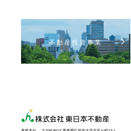
不動産投資事業
青森本社
〒036-8012 青森県弘前市大字北瓦ケ町13-1