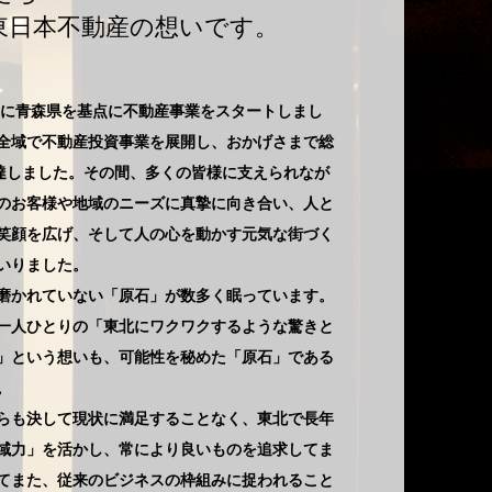
東日本不動産の想いです。
年に青森県を基点に不動産事業をスタートしまし
全域で不動産投資事業を展開し、おかげさまで総
に達しました。その間、多くの皆様に支えられなが
のお客様や地域のニーズに真摯に向き合い、人と
笑顔を広げ、そして人の心を動かす元気な街づく
いりました。
かれていない「原石」が数多く眠っています。
一人ひとりの「東北にワクワクするような驚きと
」という想いも、可能性を秘めた「原石」である
。
も決して現状に満足することなく、東北で長年
域力」を活かし、常により良いものを追求してま
てまた、従来のビジネスの枠組みに捉われること